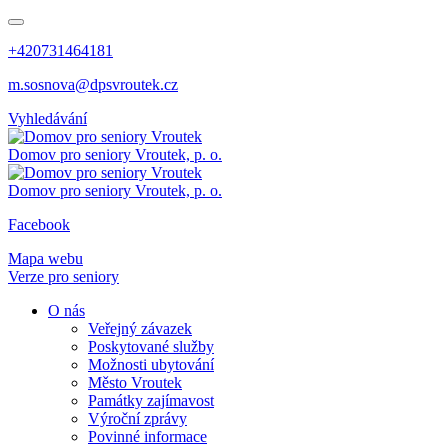
+420731464181
m.sosnova@dpsvroutek.cz
Vyhledávání
Domov pro seniory
Vroutek, p. o.
Domov pro seniory
Vroutek, p. o.
Facebook
Mapa webu
Verze pro seniory
O nás
Veřejný závazek
Poskytované služby
Možnosti ubytování
Město Vroutek
Památky zajímavost
Výroční zprávy
Povinné informace