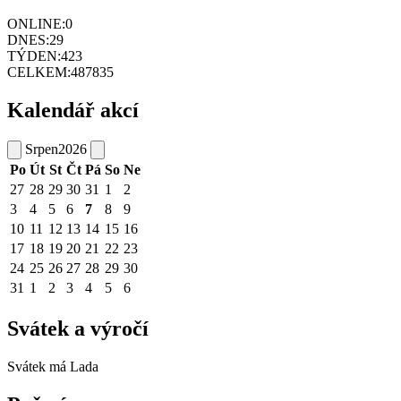
ONLINE:
0
DNES:
29
TÝDEN:
423
CELKEM:
487835
Kalendář akcí
Srpen
2026
Po
Út
St
Čt
Pá
So
Ne
27
28
29
30
31
1
2
3
4
5
6
7
8
9
10
11
12
13
14
15
16
17
18
19
20
21
22
23
24
25
26
27
28
29
30
31
1
2
3
4
5
6
Svátek a výročí
Svátek má
Lada