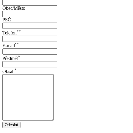
Obec/Město
PSČ
**
Telefon
**
E-mail
*
Předmět
*
Obsah
Odeslat