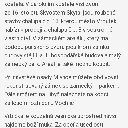
kostela. V barokním kostele visí zvon
ze 16. století. Skvostem Skytal jsou roubené
stavby chalupa č.p. 13, kterou město Vroutek
nabízí k prodeji a chalupa č.p. 8 v soukromém
vlastnictví. V zámeckém arelálu, který má
podobu panského dvoru jsou krom zámku
budovy stájí I. a II., hospodářská budova a malý
zámecký park. Areál je také možno koupit.
Při návštěvě osady Mlýnce můžete obdivovat
rekonstruovaný zámek se zámeckým parkem.
Dále směrem na Libyň naleznete na kopci
za lesem rozhlednu Vochlici.
Vrbička je kouzelná vesnička uprostřed návsi
najdeme boží muka. Za obcí a usedlostí