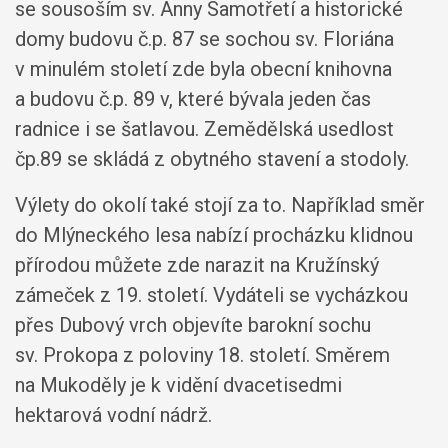
se sousoším sv. Anny Samotřetí a historické
domy budovu č.p. 87 se sochou sv. Floriána
v minulém století zde byla obecní knihovna
a budovu č.p. 89 v, které bývala jeden čas
radnice i se šatlavou. Zemědělská usedlost
čp.89 se skládá z obytného stavení a stodoly.
Výlety do okolí také stojí za to. Například směr
do Mlýneckého lesa nabízí procházku klidnou
přírodou můžete zde narazit na Kružínský
zámeček z 19. století. Vydáteli se vycházkou
přes Dubový vrch objevíte barokní sochu
sv. Prokopa z poloviny 18. století. Směrem
na Mukoděly je k vidění dvacetisedmi
hektarová vodní nádrž.