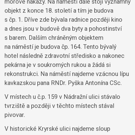
morové nákazy. Na náměstí dále stojí významný
objekt z konce 18. století a tím je budova
s čp. 1. Dříve zde bývala radnice později kino
a dnes jsou v budově dva byty a pohostinství
s barem. Dalším chráněným objektem
na náměstí je budova čp. 164. Tento bývalý
hotel následně zdravotní středisko a nakonec
pekárna je v soukromých rukou a žádá si
rekonstrukci. Na náměstí najdeme vzácnou lípu
kavkazskou pana RNDr. Pyška Antonína CSc.
V místech u č.p. 159 v Nádražní ulici stávalo
tvrziště a později v těchto místech stával
pivovar.
V historické Kryrské ulici najdeme sloup