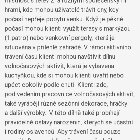
místnost s televizí a různými společenskými
hrami, kde mohou uživatelé trávit dny, kdy
počasí nepřeje pobytu venku. Když je pěkné
počasí mohou klienti využít terasy s markýzou
(1.patro) nebo venkovní pergoly, která je
situována v přilehlé zahradě. V rámci aktivního
trávení času klienti mohou navštívit dílnu
volnočasových aktivit, která je vybavena
kuchyňkou, kde si mohou klienti uvařit nebo
upéct cokoliv podle chuti. Klienti zde,
pod vedením pracovnice volnočasových aktivit,
také vyrábějí různé sezónní dekorace, hračky
a další výrobky. V této dílně také probíhají
pravidelné oslavy narozenin, kterých se účastní
i rodiny oslavenců. Aby trávení času pouze