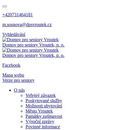
+420731464181
m.sosnova@dpsvroutek.cz
Vyhledávání
Domov pro seniory
Vroutek, p. o.
Domov pro seniory
Vroutek, p. o.
Facebook
Mapa webu
Verze pro seniory
O nás
Veřejný závazek
Poskytované služby
Možnosti ubytování
Město Vroutek
Památky zajímavost
Výroční zprávy
Povinné informace