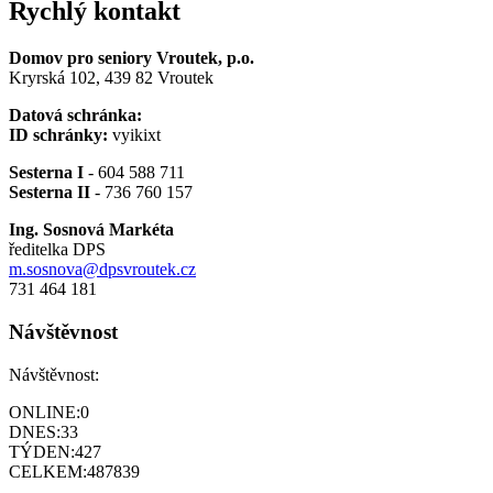
Rychlý kontakt
Domov pro seniory Vroutek, p.o.
Kryrská 102, 439 82 Vroutek
Datová schránka:
ID schránky:
vyikixt
Sesterna I
- 604 588 711
Sesterna II
- 736 760 157
Ing. Sosnová Markéta
ředitelka DPS
m.sosnova@dpsvroutek.cz
731 464 181
Návštěvnost
Návštěvnost:
ONLINE:
0
DNES:
33
TÝDEN:
427
CELKEM:
487839