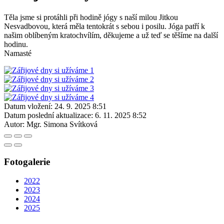
Těla jsme si protáhli při hodině jógy s naší milou Jitkou
Nesvadbovou, která měla tentokrát s sebou i posilu. Jóga patří k
našim oblíbeným kratochvílím, děkujeme a už teď se těšíme na další
hodinu.
Namasté
Datum vložení:
24. 9. 2025 8:51
Datum poslední aktualizace:
6. 11. 2025 8:52
Autor:
Mgr. Simona Svítková
Fotogalerie
2022
2023
2024
2025