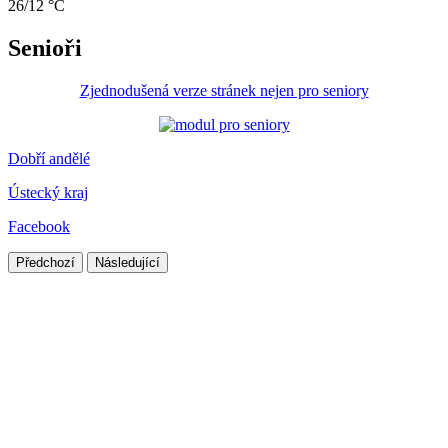
26/12 °C
Senioři
Zjednodušená verze stránek nejen pro seniory
Dobří andělé
Ústecký kraj
Facebook
Předchozí
Následující