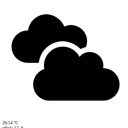
26/14 °C
středa
12. 8.