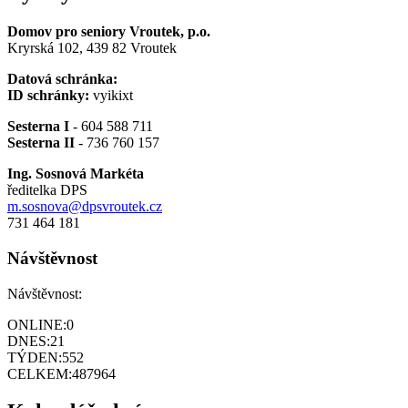
Domov pro seniory Vroutek, p.o.
Kryrská 102, 439 82 Vroutek
Datová schránka:
ID schránky:
vyikixt
Sesterna I
- 604 588 711
Sesterna II
- 736 760 157
Ing. Sosnová Markéta
ředitelka DPS
m.sosnova@dpsvroutek.cz
731 464 181
Návštěvnost
Návštěvnost:
ONLINE:
0
DNES:
21
TÝDEN:
552
CELKEM:
487964