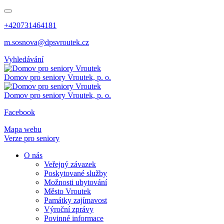
+420731464181
m.sosnova@dpsvroutek.cz
Vyhledávání
Domov pro seniory
Vroutek, p. o.
Domov pro seniory
Vroutek, p. o.
Facebook
Mapa webu
Verze pro seniory
O nás
Veřejný závazek
Poskytované služby
Možnosti ubytování
Město Vroutek
Památky zajímavost
Výroční zprávy
Povinné informace