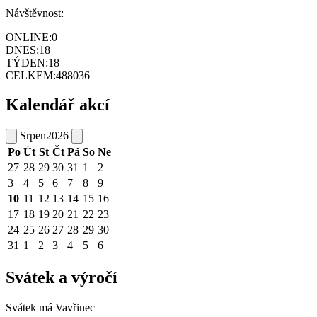
Návštěvnost:
ONLINE:
0
DNES:
18
TÝDEN:
18
CELKEM:
488036
Kalendář akcí
Srpen
2026
Po
Út
St
Čt
Pá
So
Ne
27
28
29
30
31
1
2
3
4
5
6
7
8
9
10
11
12
13
14
15
16
17
18
19
20
21
22
23
24
25
26
27
28
29
30
31
1
2
3
4
5
6
Svátek a výročí
Svátek má
Vavřinec