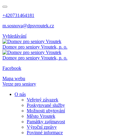
+420731464181
m.sosnova@dpsvroutek.cz
Vyhledávání
Domov pro seniory
Vroutek, p. o.
Domov pro seniory
Vroutek, p. o.
Facebook
Mapa webu
Verze pro seniory
O nás
Veřejný závazek
Poskytované služby
Možnosti ubytování
Město Vroutek
Památky zajímavost
Výroční zprávy
Povinné informace