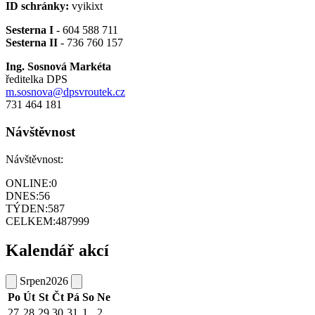
ID schránky:
vyikixt
Sesterna I
- 604 588 711
Sesterna II
- 736 760 157
Ing. Sosnová Markéta
ředitelka DPS
m.sosnova@dpsvroutek.cz
731 464 181
Návštěvnost
Návštěvnost:
ONLINE:
0
DNES:
56
TÝDEN:
587
CELKEM:
487999
Kalendář akcí
Srpen
2026
Po
Út
St
Čt
Pá
So
Ne
27
28
29
30
31
1
2