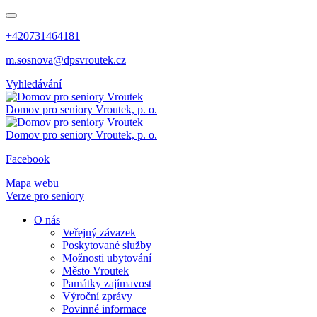
+420731464181
m.sosnova@dpsvroutek.cz
Vyhledávání
Domov pro seniory
Vroutek, p. o.
Domov pro seniory
Vroutek, p. o.
Facebook
Mapa webu
Verze pro seniory
O nás
Veřejný závazek
Poskytované služby
Možnosti ubytování
Město Vroutek
Památky zajímavost
Výroční zprávy
Povinné informace