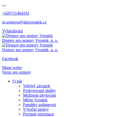
+420731464181
m.sosnova@dpsvroutek.cz
Vyhledávání
Domov pro seniory
Vroutek, p. o.
Domov pro seniory
Vroutek, p. o.
Facebook
Mapa webu
Verze pro seniory
O nás
Veřejný závazek
Poskytované služby
Možnosti ubytování
Město Vroutek
Památky zajímavost
Výroční zprávy
Povinné informace