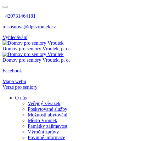
+420731464181
m.sosnova@dpsvroutek.cz
Vyhledávání
Domov pro seniory
Vroutek, p. o.
Domov pro seniory
Vroutek, p. o.
Facebook
Mapa webu
Verze pro seniory
O nás
Veřejný závazek
Poskytované služby
Možnosti ubytování
Město Vroutek
Památky zajímavost
Výroční zprávy
Povinné informace