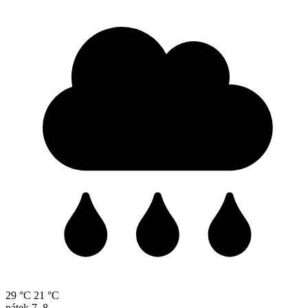
29 °C
21 °C
pátek
7. 8.