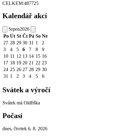
CELKEM:
487725
Kalendář akcí
Srpen
2026
Po
Út
St
Čt
Pá
So
Ne
27
28
29
30
31
1
2
3
4
5
6
7
8
9
10
11
12
13
14
15
16
17
18
19
20
21
22
23
24
25
26
27
28
29
30
31
1
2
3
4
5
6
Svátek a výročí
Svátek má
Oldřiška
Počasí
dnes, čtvrtek 6. 8. 2026