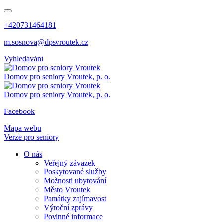
+420731464181
m.sosnova@dpsvroutek.cz
Vyhledávání
Domov pro seniory
Vroutek, p. o.
Domov pro seniory
Vroutek, p. o.
Facebook
Mapa webu
Verze pro seniory
O nás
Veřejný závazek
Poskytované služby
Možnosti ubytování
Město Vroutek
Památky zajímavost
Výroční zprávy
Povinné informace