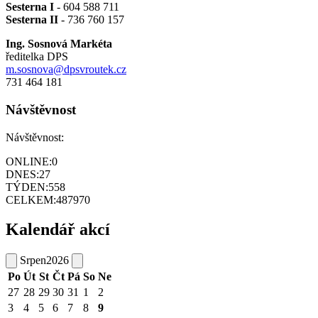
Sesterna I
- 604 588 711
Sesterna II
- 736 760 157
Ing. Sosnová Markéta
ředitelka DPS
m.sosnova@dpsvroutek.cz
731 464 181
Návštěvnost
Návštěvnost:
ONLINE:
0
DNES:
27
TÝDEN:
558
CELKEM:
487970
Kalendář akcí
Srpen
2026
Po
Út
St
Čt
Pá
So
Ne
27
28
29
30
31
1
2
3
4
5
6
7
8
9