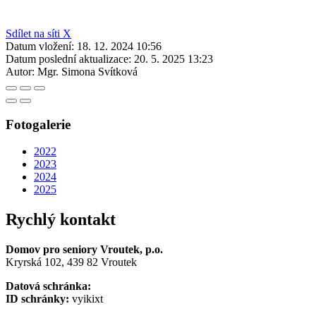
Sdílet na síti X
Datum vložení:
18. 12. 2024 10:56
Datum poslední aktualizace:
20. 5. 2025 13:23
Autor:
Mgr. Simona Svítková
Fotogalerie
2022
2023
2024
2025
Rychlý kontakt
Domov pro seniory Vroutek, p.o.
Kryrská 102, 439 82 Vroutek
Datová schránka:
ID schránky:
vyikixt