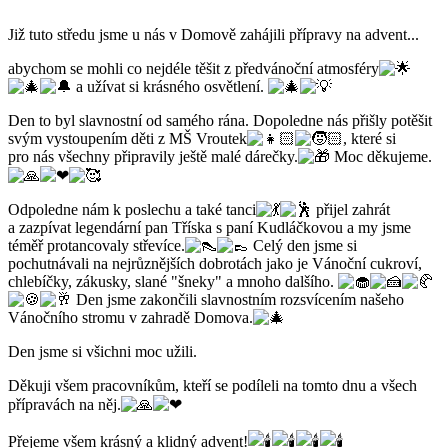
Již tuto středu jsme u nás v Domově zahájili přípravy na advent...
abychom se mohli co nejdéle těšit z předvánoční atmosféry
a užívat si krásného osvětlení.
Den to byl slavnostní od samého rána. Dopoledne nás přišly potěšit
svým vystoupením děti z MŠ Vroutek
, které si
pro nás všechny připravily ještě malé dárečky.
Moc děkujeme.
Odpoledne nám k poslechu a také tanci
přijel zahrát
a zazpívat legendární pan Tříska s paní Kudláčkovou a my jsme
téměř protancovaly střevíce.
Celý den jsme si
pochutnávali na nejrůznějších dobrotách jako je Vánoční cukroví,
chlebíčky, zákusky, slané "šneky" a mnoho dalšího.
Den jsme zakončili slavnostním rozsvícením našeho
Vánočního stromu v zahradě Domova.
Den jsme si všichni moc užili.
Děkuji všem pracovníkům, kteří se podíleli na tomto dnu a všech
přípravách na něj.
Přejeme všem krásný a klidný advent!