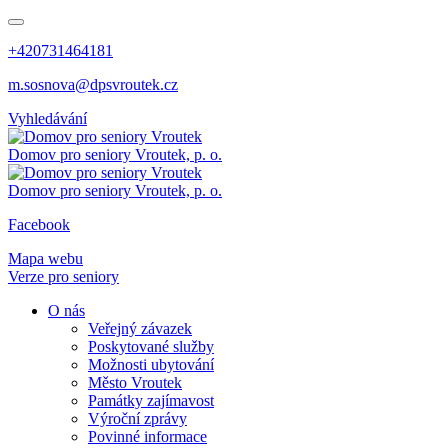
+420731464181
m.sosnova@dpsvroutek.cz
Vyhledávání
Domov pro seniory
Vroutek, p. o.
Domov pro seniory
Vroutek, p. o.
Facebook
Mapa webu
Verze pro seniory
O nás
Veřejný závazek
Poskytované služby
Možnosti ubytování
Město Vroutek
Památky zajímavost
Výroční zprávy
Povinné informace