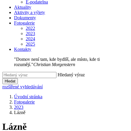
E-podatelna
Aktuality
Aktivity a výlety
Dokumenty
Fotogalerie
2022
2023
2024
2025
Kontakty
"Domov není tam, kde bydlíš, ale místo, kde ti
rozumějí."
Christian Morgenstern
Hledaný výraz
Hledat
rozšířené vyhledávání
Úvodní stránka
Fotogalerie
2023
Lázně
Lázně