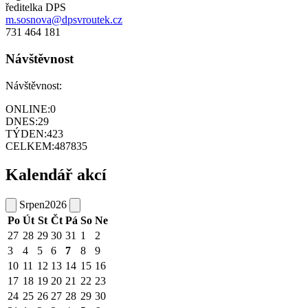
ředitelka DPS
m.sosnova@dpsvroutek.cz
731 464 181
Návštěvnost
Návštěvnost:
ONLINE:
0
DNES:
29
TÝDEN:
423
CELKEM:
487835
Kalendář akcí
Srpen
2026
Po
Út
St
Čt
Pá
So
Ne
27
28
29
30
31
1
2
3
4
5
6
7
8
9
10
11
12
13
14
15
16
17
18
19
20
21
22
23
24
25
26
27
28
29
30