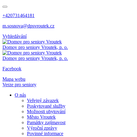
+420731464181
m.sosnova@dpsvroutek.cz
Vyhledávání
Domov pro seniory
Vroutek, p. o.
Domov pro seniory
Vroutek, p. o.
Facebook
Mapa webu
Verze pro seniory
O nás
Veřejný závazek
Poskytované služby
Možnosti ubytování
Město Vroutek
Památky zajímavost
Výroční zprávy
Povinné informace