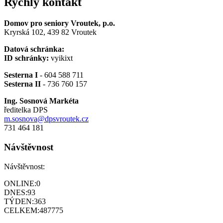
Rychlý kontakt
Domov pro seniory Vroutek, p.o.
Kryrská 102, 439 82 Vroutek
Datová schránka:
ID schránky:
vyikixt
Sesterna I
- 604 588 711
Sesterna II
- 736 760 157
Ing. Sosnová Markéta
ředitelka DPS
m.sosnova@dpsvroutek.cz
731 464 181
Návštěvnost
Návštěvnost:
ONLINE:
0
DNES:
93
TÝDEN:
363
CELKEM:
487775