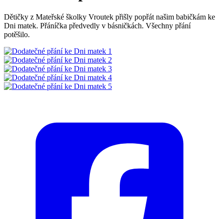
Dětičky z Mateřské školky Vroutek přišly popřát našim babičkám ke
Dni matek. Přáníčka předvedly v básničkách. Všechny přání
potěšilo.