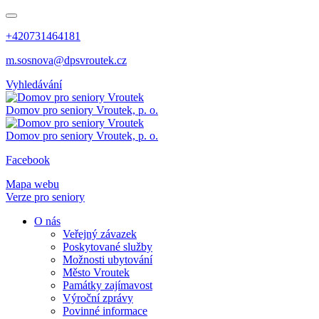
+420731464181
m.sosnova@dpsvroutek.cz
Vyhledávání
Domov pro seniory
Vroutek, p. o.
Domov pro seniory
Vroutek, p. o.
Facebook
Mapa webu
Verze pro seniory
O nás
Veřejný závazek
Poskytované služby
Možnosti ubytování
Město Vroutek
Památky zajímavost
Výroční zprávy
Povinné informace