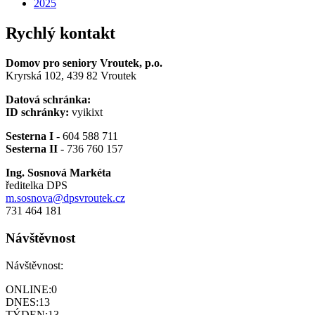
2025
Rychlý kontakt
Domov pro seniory Vroutek, p.o.
Kryrská 102, 439 82 Vroutek
Datová schránka:
ID schránky:
vyikixt
Sesterna I
- 604 588 711
Sesterna II
- 736 760 157
Ing. Sosnová Markéta
ředitelka DPS
m.sosnova@dpsvroutek.cz
731 464 181
Návštěvnost
Návštěvnost:
ONLINE:
0
DNES:
13
TÝDEN:
13