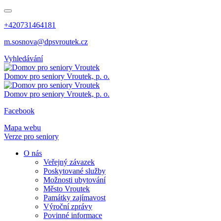
+420731464181
m.sosnova@dpsvroutek.cz
Vyhledávání
Domov pro seniory
Vroutek, p. o.
Domov pro seniory
Vroutek, p. o.
Facebook
Mapa webu
Verze pro seniory
O nás
Veřejný závazek
Poskytované služby
Možnosti ubytování
Město Vroutek
Památky zajímavost
Výroční zprávy
Povinné informace