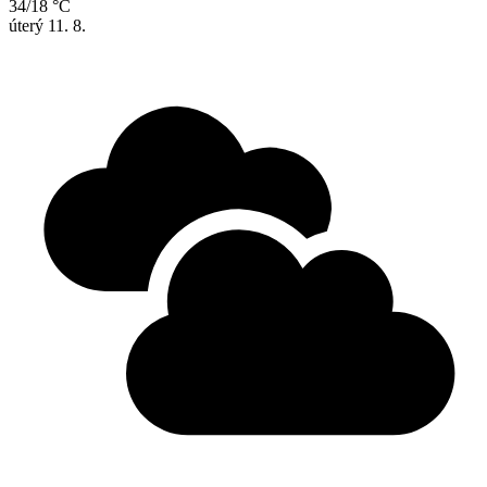
34/18 °C
úterý
11. 8.