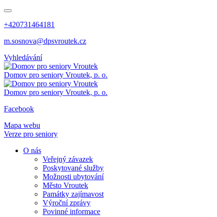
+420731464181
m.sosnova@dpsvroutek.cz
Vyhledávání
Domov pro seniory
Vroutek, p. o.
Domov pro seniory
Vroutek, p. o.
Facebook
Mapa webu
Verze pro seniory
O nás
Veřejný závazek
Poskytované služby
Možnosti ubytování
Město Vroutek
Památky zajímavost
Výroční zprávy
Povinné informace