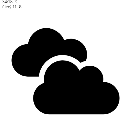
34/18 °C
úterý
11. 8.