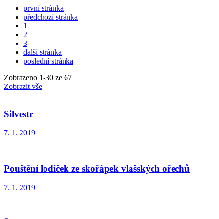
první stránka
předchozí stránka
1
2
3
další stránka
poslední stránka
Zobrazeno
1
-
30
ze 67
Zobrazit vše
Silvestr
7. 1. 2019
Pouštění lodiček ze skořápek vlašských ořechů
7. 1. 2019