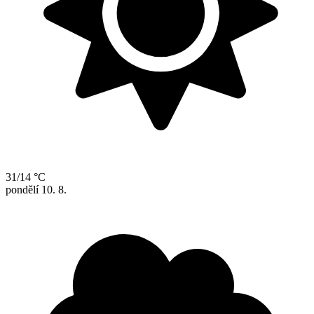
31/14 °C
pondělí
10. 8.