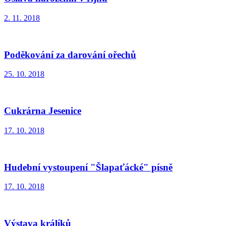
2. 11. 2018
Poděkování za darování ořechů
25. 10. 2018
Cukrárna Jesenice
17. 10. 2018
Hudební vystoupení "Šlapaťácké" písně
17. 10. 2018
Výstava králíků