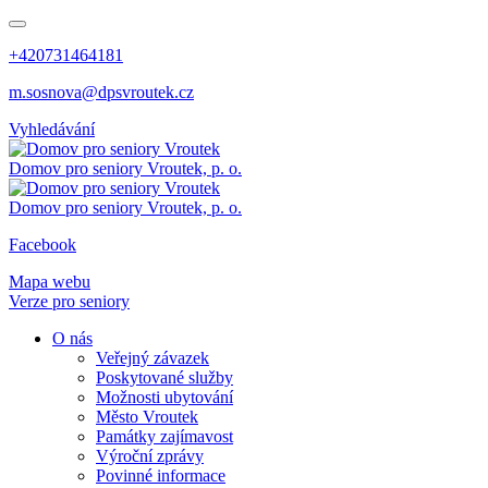
+420731464181
m.sosnova@dpsvroutek.cz
Vyhledávání
Domov pro seniory
Vroutek, p. o.
Domov pro seniory
Vroutek, p. o.
Facebook
Mapa webu
Verze pro seniory
O nás
Veřejný závazek
Poskytované služby
Možnosti ubytování
Město Vroutek
Památky zajímavost
Výroční zprávy
Povinné informace