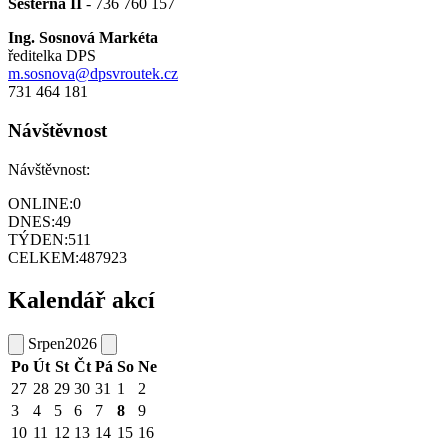
Sesterna II
- 736 760 157
Ing. Sosnová Markéta
ředitelka DPS
m.sosnova@dpsvroutek.cz
731 464 181
Návštěvnost
Návštěvnost:
ONLINE:
0
DNES:
49
TÝDEN:
511
CELKEM:
487923
Kalendář akcí
Srpen
2026
Po
Út
St
Čt
Pá
So
Ne
27
28
29
30
31
1
2
3
4
5
6
7
8
9
10
11
12
13
14
15
16