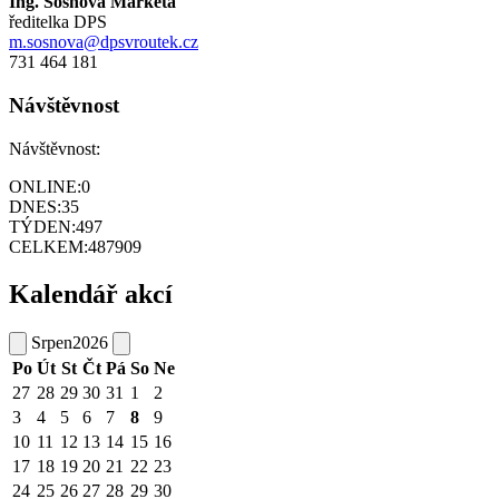
Ing. Sosnová Markéta
ředitelka DPS
m.sosnova@dpsvroutek.cz
731 464 181
Návštěvnost
Návštěvnost:
ONLINE:
0
DNES:
35
TÝDEN:
497
CELKEM:
487909
Kalendář akcí
Srpen
2026
Po
Út
St
Čt
Pá
So
Ne
27
28
29
30
31
1
2
3
4
5
6
7
8
9
10
11
12
13
14
15
16
17
18
19
20
21
22
23
24
25
26
27
28
29
30