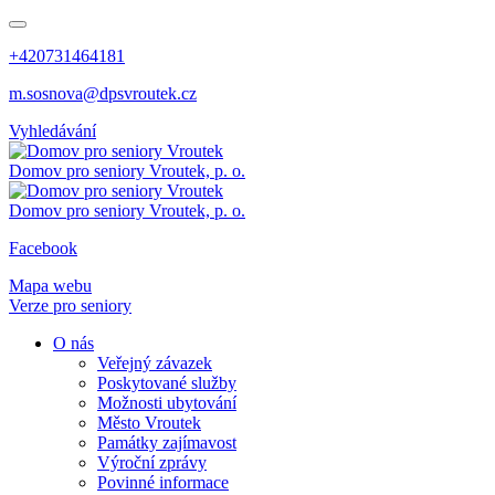
+420731464181
m.sosnova@dpsvroutek.cz
Vyhledávání
Domov pro seniory
Vroutek, p. o.
Domov pro seniory
Vroutek, p. o.
Facebook
Mapa webu
Verze pro seniory
O nás
Veřejný závazek
Poskytované služby
Možnosti ubytování
Město Vroutek
Památky zajímavost
Výroční zprávy
Povinné informace