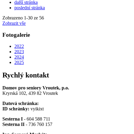
další stránka
poslední stránka
Zobrazeno
1
-
30
ze 56
Zobrazit vše
Fotogalerie
2022
2023
2024
2025
Rychlý kontakt
Domov pro seniory Vroutek, p.o.
Kryrská 102, 439 82 Vroutek
Datová schránka:
ID schránky:
vyikixt
Sesterna I
- 604 588 711
Sesterna II
- 736 760 157