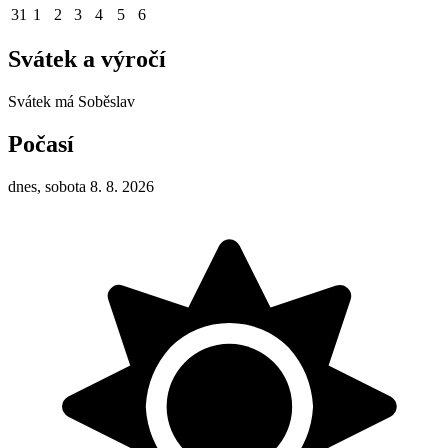
31
1
2
3
4
5
6
Svátek a výročí
Svátek má
Soběslav
Počasí
dnes, sobota 8. 8. 2026