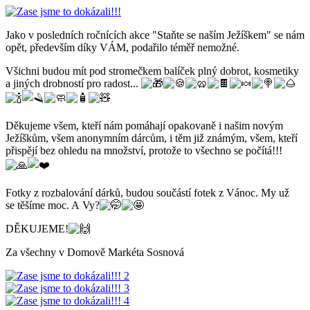
Jako v posledních ročnících akce "Staňte se naším Ježíškem" se nám
opět, především díky VÁM, podařilo téměř nemožné.
Všichni budou mít pod stromečkem balíček plný dobrot, kosmetiky
a jiných drobností pro radost...
Děkujeme všem, kteří nám pomáhají opakovaně i našim novým
Ježíškům, všem anonymním dárcům, i těm již známým, všem, kteří
přispějí bez ohledu na množství, protože to všechno se počítá!!!
Fotky z rozbalování dárků, budou součástí fotek z Vánoc. My už
se těšíme moc. A Vy?
DĚKUJEME!
Za všechny v Domově Markéta Sosnová