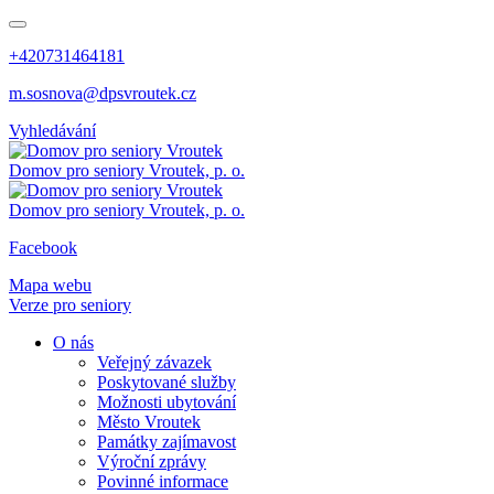
+420731464181
m.sosnova@dpsvroutek.cz
Vyhledávání
Domov pro seniory
Vroutek, p. o.
Domov pro seniory
Vroutek, p. o.
Facebook
Mapa webu
Verze pro seniory
O nás
Veřejný závazek
Poskytované služby
Možnosti ubytování
Město Vroutek
Památky zajímavost
Výroční zprávy
Povinné informace