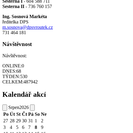
Sesterna I
- 604 588 711
Sesterna II
- 736 760 157
Ing. Sosnová Markéta
ředitelka DPS
m.sosnova@dpsvroutek.cz
731 464 181
Návštěvnost
Návštěvnost:
ONLINE:
0
DNES:
68
TÝDEN:
530
CELKEM:
487942
Kalendář akcí
Srpen
2026
Po
Út
St
Čt
Pá
So
Ne
27
28
29
30
31
1
2
3
4
5
6
7
8
9