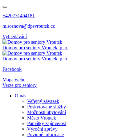
+420731464181
m.sosnova@dpsvroutek.cz
Vyhledávání
Domov pro seniory
Vroutek, p. o.
Domov pro seniory
Vroutek, p. o.
Facebook
Mapa webu
Verze pro seniory
O nás
Veřejný závazek
Poskytované služby
Možnosti ubytování
Město Vroutek
Památky zajímavost
Výroční zprávy
Povinné informace