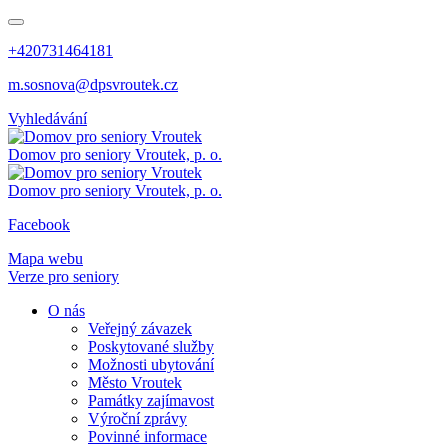
+420731464181
m.sosnova@dpsvroutek.cz
Vyhledávání
Domov pro seniory
Vroutek, p. o.
Domov pro seniory
Vroutek, p. o.
Facebook
Mapa webu
Verze pro seniory
O nás
Veřejný závazek
Poskytované služby
Možnosti ubytování
Město Vroutek
Památky zajímavost
Výroční zprávy
Povinné informace