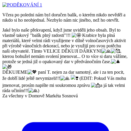
Včera po poledni nám byl doručen balík, o kterém nikdo nevěděl a
nikdo si ho neobjednal. Nezbylo nám nic jiného, než ho otevřít.
Jaké bylo naše překvapení, když jsme uviděli jeho obsah. Byl to
vlastně takový "balík plný radosti"!!!
Krabice byla plná
materiálů, které velmi rádi využijeme v dílně volnočasových aktivit
při výrobě vánočních dekorací, nebo je využijí pro svou potěchu
naši obyvatelé. Tímto VELICE DĚKUJI DÁRKYNI
,
kterou bohužel nemám svolení jmenovat... O to více si daru vážíme,
protože se jedná již o opakovaný dar v předvánočním čase.
DĚKUJEME
paní T. nejen za dar samotný, ale i za ten pocit,
že dobří lidé ještě nevymizeli!!!
(EDIT: Pokud Vás mohu
jmenovat, prosím napište mi soukromou zprávu
a já tak velmi
ráda učiním!!!
)
Za všechny v Domově Markéta Sosnová