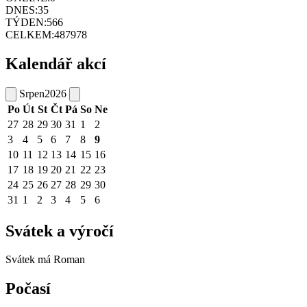
DNES:
35
TÝDEN:
566
CELKEM:
487978
Kalendář akcí
Srpen
2026
Po
Út
St
Čt
Pá
So
Ne
27
28
29
30
31
1
2
3
4
5
6
7
8
9
10
11
12
13
14
15
16
17
18
19
20
21
22
23
24
25
26
27
28
29
30
31
1
2
3
4
5
6
Svátek a výročí
Svátek má
Roman
Počasí