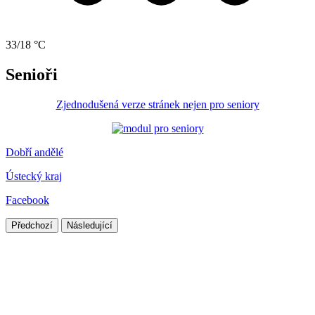
33/18 °C
Senioři
Zjednodušená verze stránek nejen pro seniory
Dobří andělé
Ústecký kraj
Facebook
Předchozí
Následující