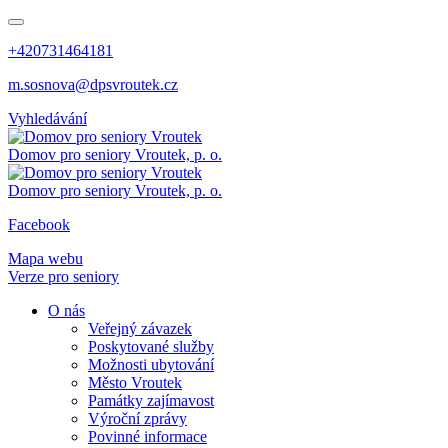
+420731464181
m.sosnova@dpsvroutek.cz
Vyhledávání
Domov pro seniory
Vroutek, p. o.
Domov pro seniory
Vroutek, p. o.
Facebook
Mapa webu
Verze pro seniory
O nás
Veřejný závazek
Poskytované služby
Možnosti ubytování
Město Vroutek
Památky zajímavost
Výroční zprávy
Povinné informace