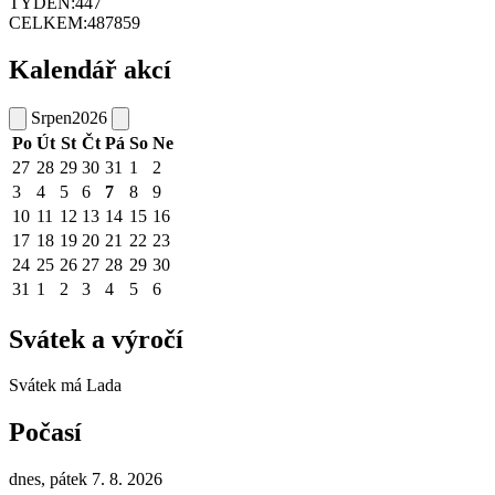
TÝDEN:
447
CELKEM:
487859
Kalendář akcí
Srpen
2026
Po
Út
St
Čt
Pá
So
Ne
27
28
29
30
31
1
2
3
4
5
6
7
8
9
10
11
12
13
14
15
16
17
18
19
20
21
22
23
24
25
26
27
28
29
30
31
1
2
3
4
5
6
Svátek a výročí
Svátek má
Lada
Počasí
dnes, pátek 7. 8. 2026