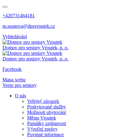
+420731464181
m.sosnova@dpsvroutek.cz
Vyhledávání
Domov pro seniory
Vroutek, p. o.
Domov pro seniory
Vroutek, p. o.
Facebook
Mapa webu
Verze pro seniory
O nás
Veřejný závazek
Poskytované služby
Možnosti ubytování
Město Vroutek
Památky zajímavost
Výroční zprávy
Povinné informace