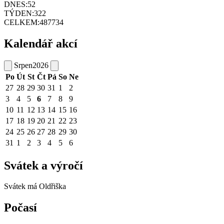
DNES:
52
TÝDEN:
322
CELKEM:
487734
Kalendář akcí
Srpen
2026
Po
Út
St
Čt
Pá
So
Ne
27
28
29
30
31
1
2
3
4
5
6
7
8
9
10
11
12
13
14
15
16
17
18
19
20
21
22
23
24
25
26
27
28
29
30
31
1
2
3
4
5
6
Svátek a výročí
Svátek má
Oldřiška
Počasí