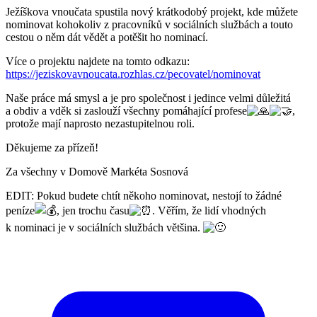
Ježíškova vnoučata spustila nový krátkodobý projekt, kde můžete
nominovat kohokoliv z pracovníků v sociálních službách a touto
cestou o něm dát vědět a potěšit ho nominací.
Více o projektu najdete na tomto odkazu:
https://jeziskovavnoucata.rozhlas.cz/pecovatel/nominovat
Naše práce má smysl a je pro společnost i jedince velmi důležitá
a obdiv a vděk si zaslouží všechny pomáhající profese
,
protože mají naprosto nezastupitelnou roli.
Děkujeme za přízeň!
Za všechny v Domově Markéta Sosnová
EDIT: Pokud budete chtít někoho nominovat, nestojí to žádné
peníze
, jen trochu času
. Věřím, že lidí vhodných
k nominaci je v sociálních službách většina.