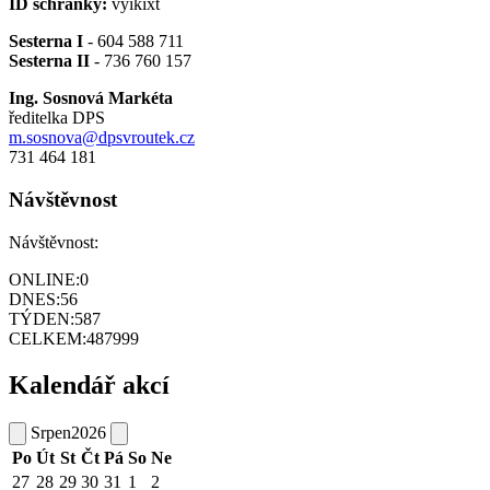
ID schránky:
vyikixt
Sesterna I
- 604 588 711
Sesterna II
- 736 760 157
Ing. Sosnová Markéta
ředitelka DPS
m.sosnova@dpsvroutek.cz
731 464 181
Návštěvnost
Návštěvnost:
ONLINE:
0
DNES:
56
TÝDEN:
587
CELKEM:
487999
Kalendář akcí
Srpen
2026
Po
Út
St
Čt
Pá
So
Ne
27
28
29
30
31
1
2