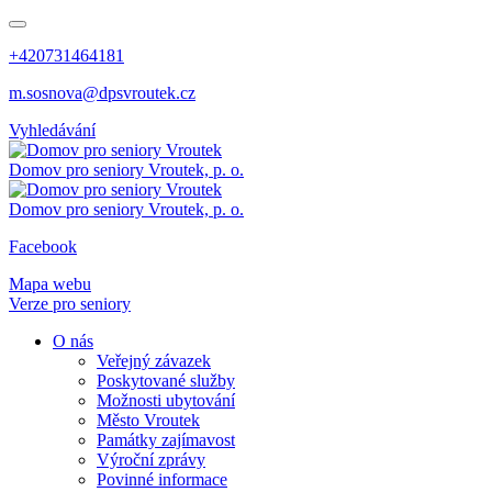
+420731464181
m.sosnova@dpsvroutek.cz
Vyhledávání
Domov pro seniory
Vroutek, p. o.
Domov pro seniory
Vroutek, p. o.
Facebook
Mapa webu
Verze pro seniory
O nás
Veřejný závazek
Poskytované služby
Možnosti ubytování
Město Vroutek
Památky zajímavost
Výroční zprávy
Povinné informace