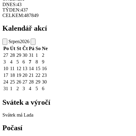
DNES:
43
TÝDEN:
437
CELKEM:
487849
Kalendář akcí
Srpen
2026
Po
Út
St
Čt
Pá
So
Ne
27
28
29
30
31
1
2
3
4
5
6
7
8
9
10
11
12
13
14
15
16
17
18
19
20
21
22
23
24
25
26
27
28
29
30
31
1
2
3
4
5
6
Svátek a výročí
Svátek má
Lada
Počasí