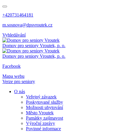
+420731464181
m.sosnova@dpsvroutek.cz
Vyhledávání
Domov pro seniory
Vroutek, p. o.
Domov pro seniory
Vroutek, p. o.
Facebook
Mapa webu
Verze pro seniory
O nás
Veřejný závazek
Poskytované služby
Možnosti ubytování
Město Vroutek
Památky zajímavost
Výroční zprávy
Povinné informace