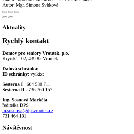
Autor:
Mgr. Simona Svítková
Aktuality
Rychlý kontakt
Domov pro seniory Vroutek, p.o.
Kryrská 102, 439 82 Vroutek
Datová schránka:
ID schránky:
vyikixt
Sesterna I
- 604 588 711
Sesterna II
- 736 760 157
Ing. Sosnová Markéta
ředitelka DPS
m.sosnova@dpsvroutek.cz
731 464 181
Návštěvnost