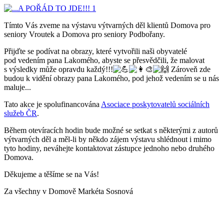
Tímto Vás zveme na výstavu výtvarných děl klientů Domova pro
seniory Vroutek a Domova pro seniory Podbořany.
Přijďte se podívat na obrazy, které vytvořili naši obyvatelé
pod vedením pana Lakomého, abyste se přesvědčili, že malovat
s výsledky může opravdu každý!!!
Zároveň zde
budou k vidění obrazy pana Lakomého, pod jehož vedením se u nás
maluje...
Tato akce je spolufinancována
Asociace poskytovatelů sociálních
služeb ČR
.
Během otevíracích hodin bude možné se setkat s některými z autorů
výtvarných děl a měl-li by někdo zájem výstavu shlédnout i mimo
tyto hodiny, neváhejte kontaktovat zástupce jednoho nebo druhého
Domova.
Děkujeme a těšíme se na Vás!
Za všechny v Domově Markéta Sosnová