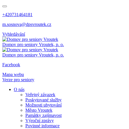
+420731464181
m.sosnova@dpsvroutek.cz
Vyhledávání
Domov pro seniory
Vroutek, p. o.
Domov pro seniory
Vroutek, p. o.
Facebook
Mapa webu
Verze pro seniory
O nás
Veřejný závazek
Poskytované služby
Možnosti ubytování
Město Vroutek
Památky zajímavost
Výroční zprávy
Povinné informace